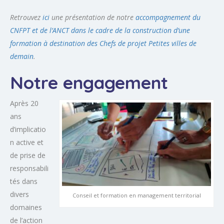
Retrouvez
ici
une présentation de notre
accompagnement du
CNFPT et de l’ANCT dans le cadre de la construction d’une
formation à destination des Chefs de projet Petites villes de
demain
.
Notre engagement
Après 20
ans
d’implicatio
n active et
de prise de
responsabili
tés dans
divers
Conseil et formation en management territorial
domaines
de l’action