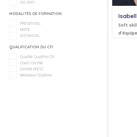
ISO 9001
MODALITÉS DE FORMATION
Isabel
PRESENTIEL
Soft ski
MIXTE
d'équipe
DISTANCIEL
collecti
Acco
QUALIFICATION DU CFI
Facilitat
Efficacit
Qualifié QualiPro-CFI
sociales
Coach Certifié
Certifié AFEST
Sauvegarder
Médiateur Diplômé