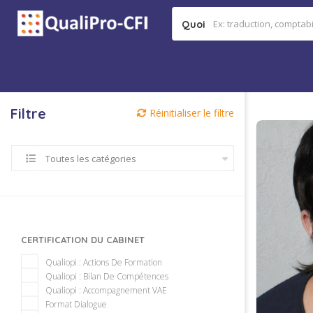
Quoi
Filtre
Réinitialiser le filtre
Toutes les catégories
CERTIFICATION DU CABINET
Qualiopi : Actions De Formation
Qualiopi : Bilan De Compétences
Qualiopi : Accompagnement VAE
Format Dialogue