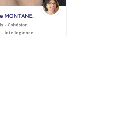
le MONTANE..
lls - Cohésion
 - Intellegience
ve - Formatrice
mpagnement, coaching
rice certifiée
é professionnelle
Relations