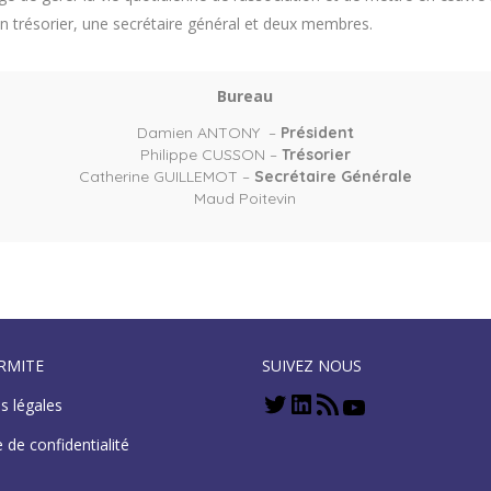
un trésorier, une secrétaire général et deux membres.
Bureau
Damien ANTONY –
Président
Philippe CUSSON
–
Trésorier
Catherine GUILLEMOT
–
Secrétaire Générale
Maud Poitevin
RMITE
SUIVEZ NOUS
s légales
e de confidentialité