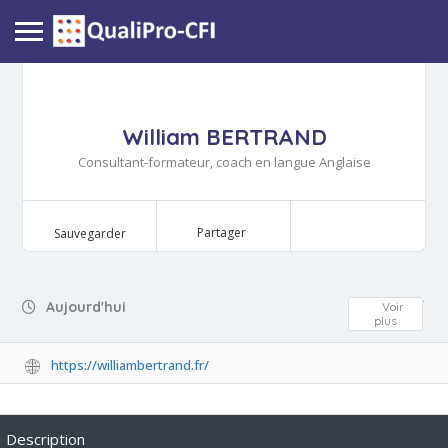
William BERTRAND
Consultant-formateur, coach en langue Anglaise
Partager
Sauvegarder
Day Off
Aujourd'hui
Voir
plus
https://williambertrand.fr/
Description