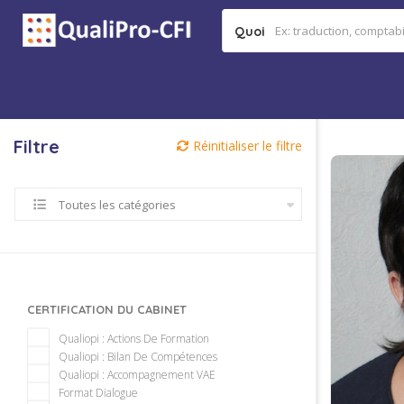
Quoi
Filtre
Réinitialiser le filtre
Toutes les catégories
CERTIFICATION DU CABINET
Qualiopi : Actions De Formation
Qualiopi : Bilan De Compétences
Qualiopi : Accompagnement VAE
Format Dialogue