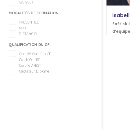
ISO 9001
MODALITÉS DE FORMATION
Isabel
PRESENTIEL
Soft ski
MIXTE
d'équipe
DISTANCIEL
collecti
Acco
QUALIFICATION DU CFI
Facilitat
Efficacit
Qualifié QualiPro-CFI
sociales
Coach Certifié
Certifié AFEST
Sauvegarder
Médiateur Diplômé