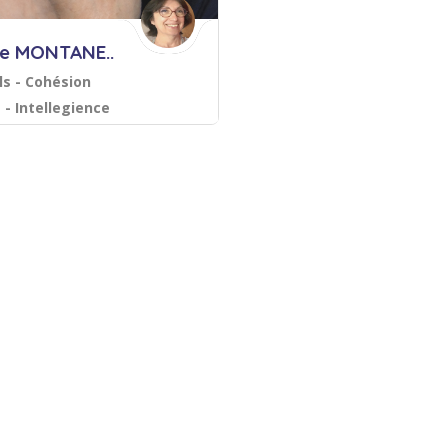
le MONTANE..
lls - Cohésion
 - Intellegience
ve - Formatrice
mpagnement, coaching
rice certifiée
é professionnelle
Relations