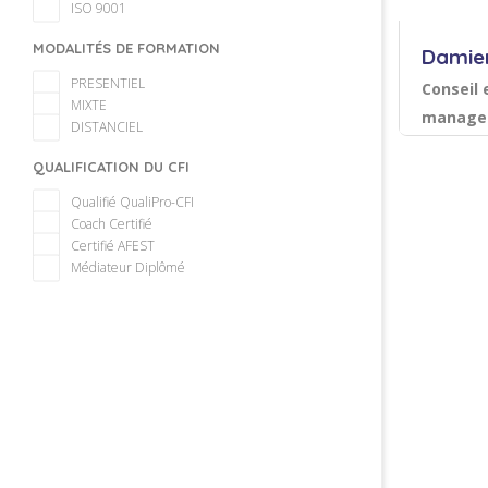
ISO 9001
MODALITÉS DE FORMATION
Damie
PRESENTIEL
Conseil 
MIXTE
managem
DISTANCIEL
Acco
QUALIFICATION DU CFI
Autres
Qualifié QualiPro-CFI
Resso
Coach Certifié
Certifié AFEST
Sauvegarder
Médiateur Diplômé