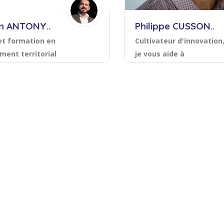
n ANTONY..
Philippe CUSSON..
et formation en
Cultivateur d'innovation
ent territorial
je vous aide à
concrétiser vos bonnes
mpagnement, coaching
Création et direction d'
idées
Management opérationnel
Management opérationnel
urces humaines
Recherche et Développeme
Sauvegarder