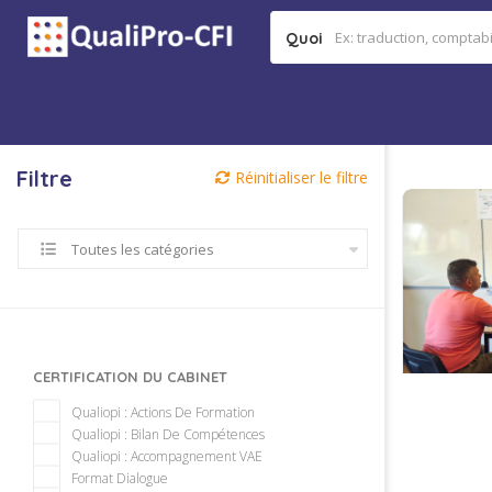
Quoi
Filtre
Réinitialiser le filtre
Toutes les catégories
CERTIFICATION DU CABINET
Qualiopi : Actions De Formation
Qualiopi : Bilan De Compétences
Qualiopi : Accompagnement VAE
Format Dialogue