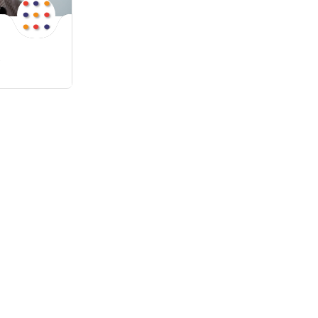
,
entreprise
nt