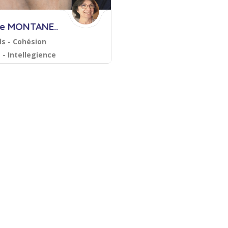
le MONTANE..
lls - Cohésion
 - Intellegience
ve - Formatrice
mpagnement, coaching
rice certifiée
é professionnelle
Relations