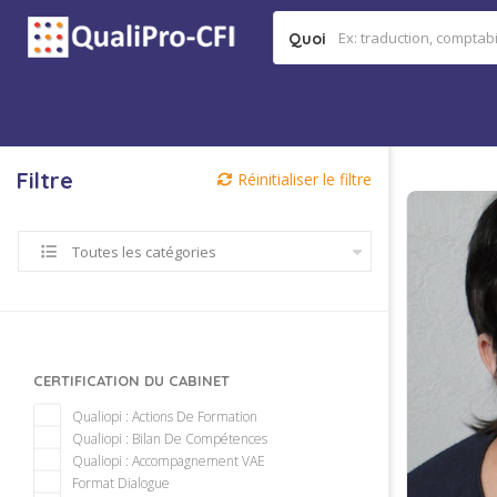
Quoi
Filtre
Réinitialiser le filtre
Toutes les catégories
CERTIFICATION DU CABINET
Qualiopi : Actions De Formation
Qualiopi : Bilan De Compétences
Qualiopi : Accompagnement VAE
Format Dialogue