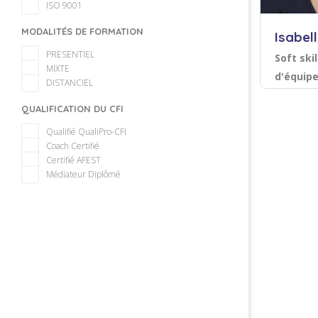
ISO 9001
MODALITÉS DE FORMATION
Isabel
PRESENTIEL
Soft ski
MIXTE
d'équipe
DISTANCIEL
collecti
Acco
QUALIFICATION DU CFI
Facilitat
Efficacit
Qualifié QualiPro-CFI
sociales
Coach Certifié
Certifié AFEST
Sauvegarder
Médiateur Diplômé