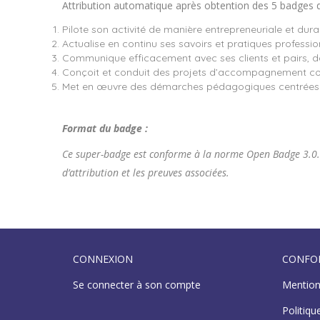
Attribution automatique après obtention des 5 badges d
Pilote son activité de manière entrepreneuriale et dura
Actualise en continu ses savoirs et pratiques professio
Communique efficacement avec ses clients et pairs, d
Conçoit et conduit des projets d’accompagnement coh
Met en œuvre des démarches pédagogiques centrées s
Format du badge :
Ce super-badge est conforme à la norme Open Badge 3.0. Il 
d’attribution et les preuves associées.
CONNEXION
CONFO
Se connecter à son compte
Mention
Politiqu