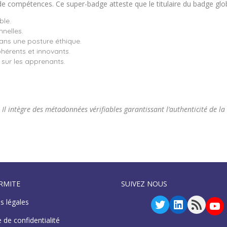
e compétences. Ce super-badge atteste que le titulaire du badge glob
ble.
nnelles.
ans une posture éthique.
érents et innovants.
ur les apprenants.
intègre des métadonnées vérifiables garantissant l’authenticité de la cer
RMITE
SUIVEZ NOUS
Twitter
LinkedIn
RSS F
Yo
s légales
e de confidentialité