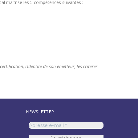
al maîtrise les 5 compétences suivantes :
tification, l’identité de son émetteur, les critères
NEWSLETTER
eed
uTube
Adresse
e-
mail