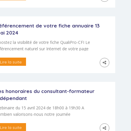
çon interactive sur nos méthodes, nos outils et nos
atiques de digitalisation et IA générative en tant que
I. Il organisera et animera également des […]
éférencement de votre fiche annuaire 13
ai 2024
ostez la visibilité de votre fiche QualiPro-CFI Le
férencement naturel sur Internet de votre page
ofessionnelle du répertoire dépend essentiellement
 son contenu. Cet atelier va vous permettre de
Lire la suite
availler l’optimisation du référencement de votre
che, en particulier pour le moteur de recherche
ogle. L’atelier est gratuit et réservé aux qualifiés
scrits au répertoire professionnel. […]
es honoraires du consultant-formateur
ndépendant
binaire du 15 avril 2024 de 18h00 à 19h30 A
mbien valorisons-nous notre journée
intervention, en tant qu’indépendant consultant-
rmateur ? Venez faire le point sur vos tarifs et sur le
Lire la suite