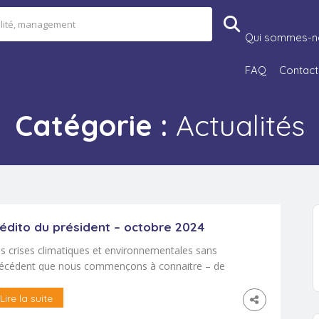
Qui sommes-n
FAQ
Contact
Catégorie :
Actualités
’édito du président – octobre 2024
s crises climatiques et environnementales sans
écédent que nous commençons à connaitre – de
çon inégale selon les territoires, viennent rappeler
urgence de changer de modèle de société au plan
Lire la suite
ologique, énergétique, économique, social, mais