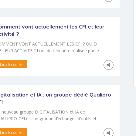
aucoup d’entre nous sont par ailleurs aux prises
ec les audits de certification Qualiopi Mais vous
ez aussi exprimé votre attachement à […]
omment vont actuellement les CFI et leur
ctivité ?
OMMENT VONT ACTUELLEMENT LES CFI ? QUID
 LEUR ACTIVITE ? Lors de l’enquête réalisée par le
ink Tank de Qualipro CFI en 2024 auprès d’un
hantillon de 79 personnes réparties dans toute la
Lire la suite
ance, nous avons pu constater que l’activité des CFI
 porte très bien pour 46% d’entre eux et bien pour
%, ce qui […]
igitalisation et IA : un groupe dédié Qualipro-
FI
 nouveau groupe DIGITALISATION et IA de
ALIPRO-CFI est un groupe d’échanges d’outils et
 méthodes. Ce groupe a pour objectif d’échanger
tre pairs, en distanciel comme en présentiel, de
Lire la suite