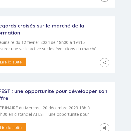
ix du marché ! L’association QualiPro-CFI se
opose de parler d’argent, en direct ou en sous-
aitance, avec coût de conception pédagogique
clus ou non… Parlons […]
egards croisés sur le marché de la
ormation
binaire du 12 février 2024 de 18h00 à 19h15
surer une veille active sur les évolutions du marché
t indispensable pour se projeter dans son activité
 dans sa propre professionnalisation, en tant
Lire la suite
’indépendant consultant-formateur. L’association
aliPro-CFI organise une rencontre professionnelle
ec plusieurs acteurs du monde de la formation :
treprise, OPCO, cabinet de conseil-formation,
FEST : une opportunité pour développer son
dépendants. […]
ffre
BINAIRE du Mercredi 20 décembre 2023 18h à
h30 en distanciel AFEST : une opportunité pour
velopper son offre Et si vous deveniez consultant
EST certifié, en tant que CFI ? La modalité AFEST –
Lire la suite