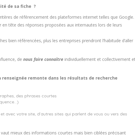
ité de sa fiche ?
ritères de référencement des plateformes internet telles que Google.
er en tête des réponses proposées aux internautes lors de leurs
es bien référencées, plus les entreprises prendront l’habitude d’aller
influence, de
n
ous faire connaître
individuellement et collectivement e
en renseignée remonte dans les résultats de recherche
agraphes, des phrases courtes
séquence…)
et avec votre site, d’autres sites qui parlent de vous ou vers des
Il vaut mieux des informations courtes mais bien ciblées précisant