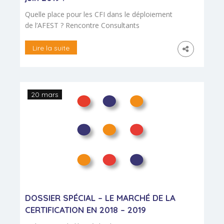
Quelle place pour les CFI dans le déploiement
de l’AFEST ? Rencontre Consultants
Formateurs Indépendants L’association
Qualipro-CFI, organisme qualificateur de
Lire la suite
professionnels Consultants-Formateurs
Indépendants, organise une rencontre sur le
thème de la FEST. La réforme lancée par la
loi « Avenir professionnel » du 5 septembre
20 mars
2018 met en valeur cette nouvelle modalité
de développement des compétences au sein
[…]
DOSSIER SPÉCIAL – LE MARCHÉ DE LA
CERTIFICATION EN 2018 – 2019