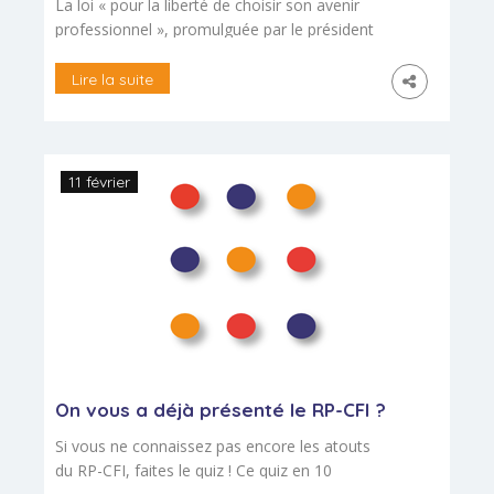
La loi « pour la liberté de choisir son avenir
professionnel », promulguée par le président
de la république le 5 septembre 2018, a été
publiée au JO le 6 septembre 2018. Les
Lire la suite
changements en matière de formation
professionnelle et d’apprentissage sont
maintenant établis, avec des droits renforcés
pour la formation des personnes (salariés,
11 février
indépendants, […]
On vous a déjà présenté le RP-CFI ?
Si vous ne connaissez pas encore les atouts
du RP-CFI, faites le quiz ! Ce quiz en 10