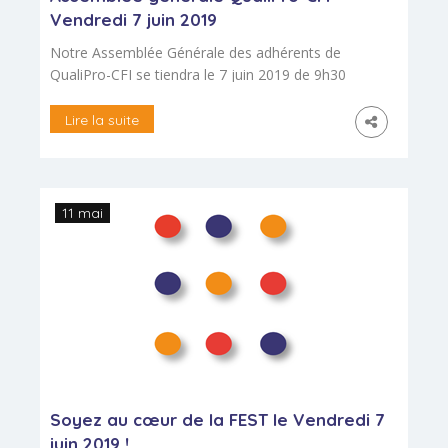
Innovation […]
Vendredi 7 juin 2019
Notre Assemblée Générale des adhérents de
QualiPro-CFI se tiendra le 7 juin 2019 de 9h30
à 12h au Forum 104 : 104, rue de Vaugirard
Paris 6ème. Pour garantir la validité des
Lire la suite
décisions, le déroulement de l’Assemblée
Générale doit respecter quelques procédures
précises. Vous trouverez les documents
relatifs à cette Assemblée Générale en bas de
11 mai
[…]
Soyez au cœur de la FEST le Vendredi 7
juin 2019 !