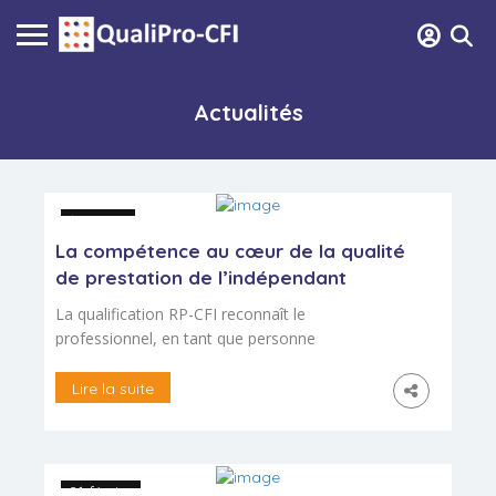
Actualités
10 mars
La compétence au cœur de la qualité
de prestation de l’indépendant
La qualification RP-CFI reconnaît le
professionnel, en tant que personne
physique, dans l’exercice de son activité de
formation / conseil. Elle ne labellise pas
Lire la suite
l’organisme en tant que personne morale,
mais atteste de la qualification
professionnelle du consultant-formateur
indépendant. La problématique est la même
21 février