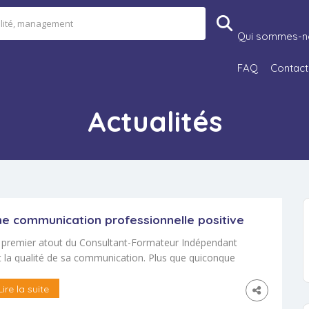
Qui sommes-n
FAQ
Contact
Actualités
ne communication professionnelle positive
 premier atout du Consultant-Formateur Indépendant
t la qualité de sa communication. Plus que quiconque
 doit être conscient de la portée de ses actes et de ses
roles. Bien que la langue française soit riche d’un
Lire la suite
cabulaire très important, de nombreuses expressions