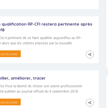
sservent la qualité de notre communication. Grâce
x neurosciences, nous savons maintenant […]
 qualification RP-CFI restera pertinente après
018
Est-il pertinent de se faire qualifier aujourd’hui au RP-
I alors que les critères imposés par la nouvelle
forme ne sont pas encore connus ? » A cette question
i nous est souvent posée, la réponse est claire : OUI,
Lire la suite
 qualification RP-CFI, reconnue par le CNEFOP, reste
rtinente. « Ai-je intérêt à demander le renouvellement
 ma qualification au […]
iller, améliorer, tracer
 loi Pour la liberté de choisir son avenir professionnel
été publiée au Journal officiel du 6 septembre 2018.
tte loi introduit de nombreuses évolutions dans
écosystème de la formation professionnelle en France,
Lire la suite
tamment dans son Titre 1er : « Vers une nouvelle