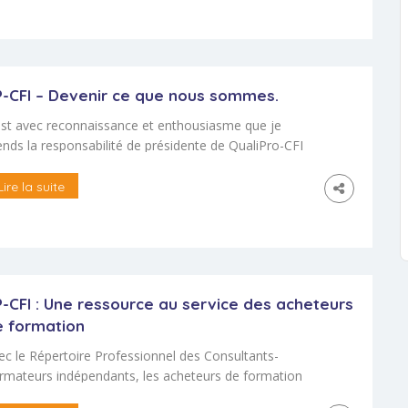
ciété de compétences ». Ici, nous en retiendrons deux
pects qui, de notre point […]
P-CFI – Devenir ce que nous sommes.
est avec reconnaissance et enthousiasme que je
ends la responsabilité de présidente de QualiPro-CFI
e le conseil d’administration m’a confiée le 8 juin
rnier. Ma reconnaissance va évidemment à Lionel
Lire la suite
ubeyran. Lionel est indissociable de la construction de
aliPro-CFI. Il a dépensé son énergie sans compter et
a su nous en insuffler, veillant à […]
-CFI : Une ressource au service des acheteurs
e formation
ec le Répertoire Professionnel des Consultants-
rmateurs indépendants, les acheteurs de formation
uvent désormais choisir et contacter des formateurs