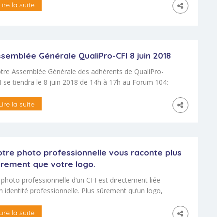
aliﬁés dans 15 domaines d’expertise, la plupart OF
Lire la suite
ipersonnels, dont les compétences sont attestées par
 organisme dégagé de tout intérêt commercial
ualiPro-CFI). Le RP-CFI est plébiscité par les
ofessionnels et reconnu par les Pouvoirs publics. C’est
semblée Générale QualiPro-CFI 8 juin 2018
]
tre Assemblée Générale des adhérents de QualiPro-
I se tiendra le 8 juin 2018 de 14h à 17h au Forum 104:
4, rue de Vaugirard Paris 6ème. Pour garantir la
lidité des décisions, le déroulement de l’Assemblée
Lire la suite
nérale doit respecter quelques procédures précises.
us trouverez les documents relatifs à cette
semblée Générale en bas de page. […]
tre photo professionnelle vous raconte plus
urement que votre logo.
 photo professionnelle d’un CFI est directement liée
n identité professionnelle. Plus sûrement qu’un logo,
le valorise ou dément votre crédibilité professionnelle.
est pourquoi, le RPCFI propose une réflexion sur votre
Lire la suite