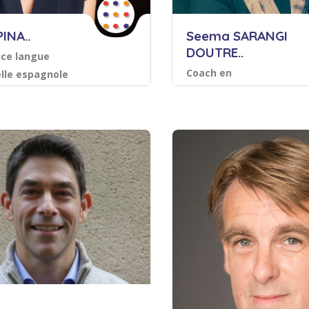
PINA..
Seema SARANGI
DOUTRE..
ice langue
Coach en
lle espagnole
communication et
es et relations internationales
Accompagnement, coa
anglais professionnel
Langues et relations interna
(certifiée QUALIOPI )
Sauvegarder