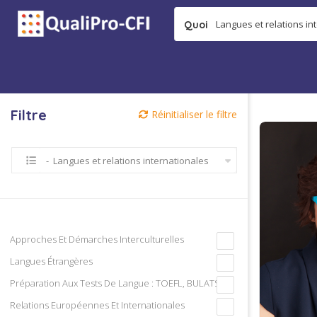
Quoi
Filtre
Réinitialiser le filtre
- Langues et relations internationales
Approches Et Démarches Interculturelles
Langues Étrangères
Préparation Aux Tests De Langue : TOEFL, BULATS,…
Relations Européennes Et Internationales