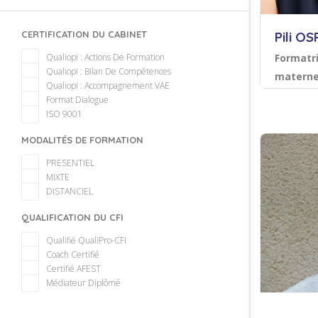
CERTIFICATION DU CABINET
Pili OS
Qualiopi : Actions De Formation
Formatr
Qualiopi : Bilan De Compétences
materne
Qualiopi : Accompagnement VAE
Format Dialogue
Langu
ISO 9001
MODALITÉS DE FORMATION
PRESENTIEL
Sauvegarder
MIXTE
DISTANCIEL
QUALIFICATION DU CFI
Qualifié QualiPro-CFI
Coach Certifié
Certifié AFEST
Médiateur Diplômé