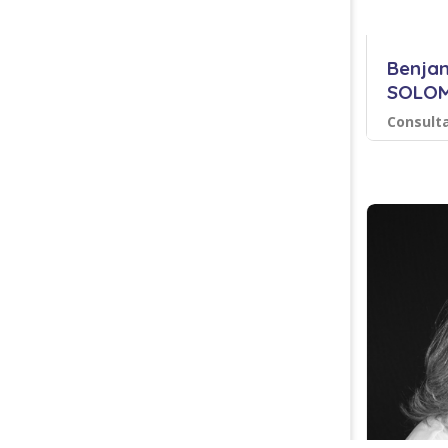
Benja
SOLOM
Consult
Coach en
Acco
América
Efficacit
Busines
relations 
Sauvegarder