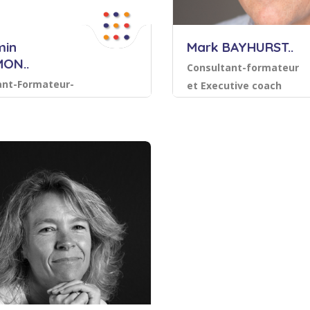
min
Mark BAYHURST..
ON..
Consultant-formateur
ant-Formateur-
et Executive coach
 Anglais :
mpagnement, coaching
Langues et relations int
in Formateur
é professionnelle
Langues et
s Coach
internationales
Sauvegarder