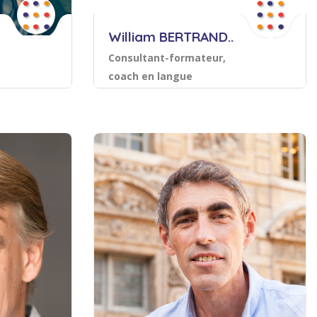
William BERTRAND..
Consultant-formateur,
coach en langue
Anglaise
ching
Langues et relations internationales
tionales
Sauvegarder